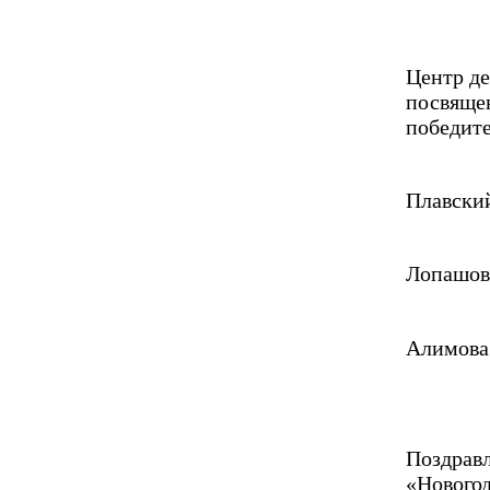
Центр де
посвящен
победит
Плавский
Лопашов 
Алимова 
Поздрав
«Новогод