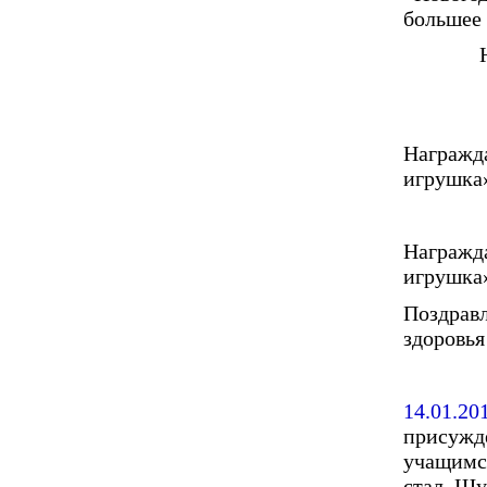
большее 
Награжда
игрушка
Награжда
игрушка
Поздравл
здоровья
14.01.20
присужд
учащимся
стал Шуб