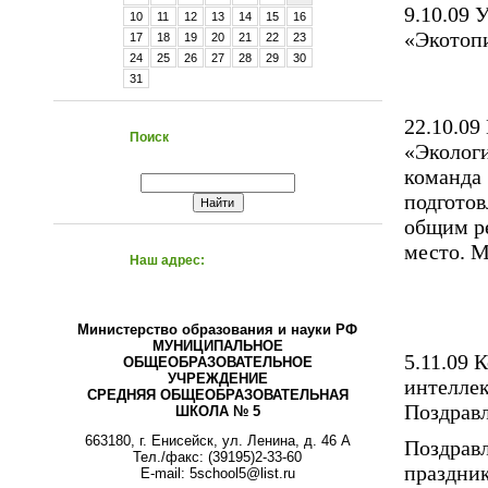
9.10.09 
10
11
12
13
14
15
16
«Экотопи
17
18
19
20
21
22
23
24
25
26
27
28
29
30
31
22.10.09
Поиск
«Экологи
команда
подготов
общим ре
место. 
Наш адрес:
Министерство образования и науки РФ
МУНИЦИПАЛЬНОЕ
5.11.09 
ОБЩЕОБРАЗОВАТЕЛЬНОЕ
УЧРЕЖДЕНИЕ
интеллек
СРЕДНЯЯ ОБЩЕОБРАЗОВАТЕЛЬНАЯ
Поздрав
ШКОЛА № 5
663180, г. Енисейск, ул. Ленина, д. 46 А
Поздрав
Тел./факс: (39195)2-33-60
праздник
E-mail: 5school5@list.ru