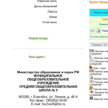
Обратная связь
Форум
»
Федера
Доска объявлений
Пресса
Наша нов
Юмор
Тема
Устав шкоы
Важные
Наш
В этом форум
Форма входа
Страница
1
из
1
Обычная тем
сообщения)
Наш адрес:
Обычная тем
Обычная тем
сообщений)
Тема - опрос
Министерство образования и науки РФ
Горячая тема
сообщения)
МУНИЦИПАЛЬНОЕ
ОБЩЕОБРАЗОВАТЕЛЬНОЕ
Важная тема
Горячая тем
УЧРЕЖДЕНИЕ
сообщений)
СРЕДНЯЯ ОБЩЕОБРАЗОВАТЕЛЬНАЯ
Горячая тема
ШКОЛА № 5
Закрытая те
сообщений)
663180, г. Енисейск, ул. Ленина, д. 46 А
Закрытая тем
Тел./факс: (39195)2-33-60
E-mail: 5school5@list.ru